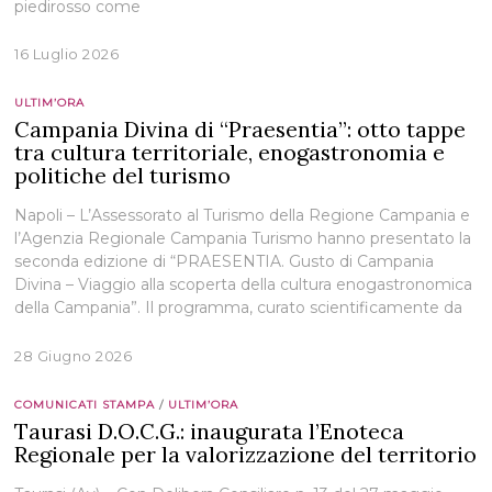
piedirosso come
16 Luglio 2026
ULTIM’ORA
Campania Divina di “Praesentia”: otto tappe
tra cultura territoriale, enogastronomia e
politiche del turismo
Napoli – L’Assessorato al Turismo della Regione Campania e
l’Agenzia Regionale Campania Turismo hanno presentato la
seconda edizione di “PRAESENTIA. Gusto di Campania
Divina – Viaggio alla scoperta della cultura enogastronomica
della Campania”. Il programma, curato scientificamente da
28 Giugno 2026
COMUNICATI STAMPA
/
ULTIM’ORA
Taurasi D.O.C.G.: inaugurata l’Enoteca
Regionale per la valorizzazione del territorio