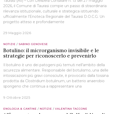
Taurasi (Av) – Con Delibera Consiliare n. 13 del 27 maggio
2026, il Comune di Taurasi compie un passo di straordinaria
rilevanza istituzionale, culturale e strategica istituendo
ufficialmente l’Enoteca Regionale del Taurasi D.O.C.G. Un
progetto atteso e profondamente
29 Maggio 2026
NOTIZIE
/
SABINO GENOVESE
Botulino: il microrganismo invisibile e le
strategie per riconoscerlo e prevenirlo
Il botulino è uno dei patogeni più temuti nell’ambito della
sicurezza alimentare. Responsabile del botulismo, una delle
intossicazioni più gravi conosciute, è provocato dalla tossina
prodotta da Clostridium botulinum, un batterio anaerobio
sporigeno che continua a rappresentare una
9 Ottobre 2025
ENOLOGIA & CANTINE
/
NOTIZIE
/
VALENTINA TACCONE