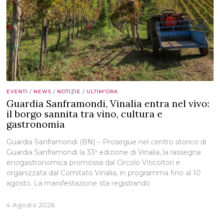
EVENTI
/
NEWS
/
NOTIZIE
/
ULTIM’ORA
Guardia Sanframondi, Vinalia entra nel vivo:
il borgo sannita tra vino, cultura e
gastronomia
Guardia Sanframondi (BN) – Prosegue nel centro storico di
Guardia Sanframondi la 33ª edizione di Vinalia, la rassegna
enogastronomica promossa dal Circolo Viticoltori e
organizzata dal Comitato Vinalia, in programma fino al 10
agosto. La manifestazione sta registrando
4 Agosto 2026