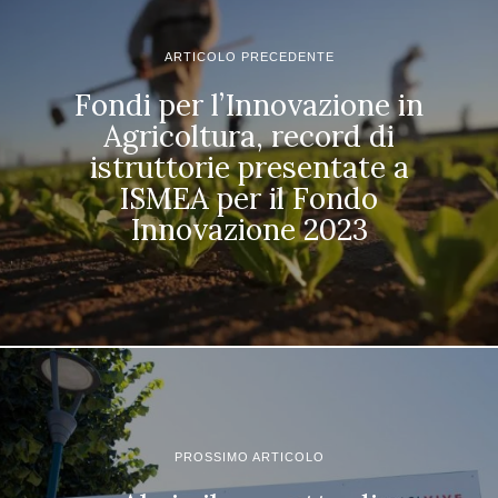
ARTICOLO PRECEDENTE
Fondi per l’Innovazione in
Agricoltura, record di
istruttorie presentate a
ISMEA per il Fondo
Innovazione 2023
PROSSIMO ARTICOLO