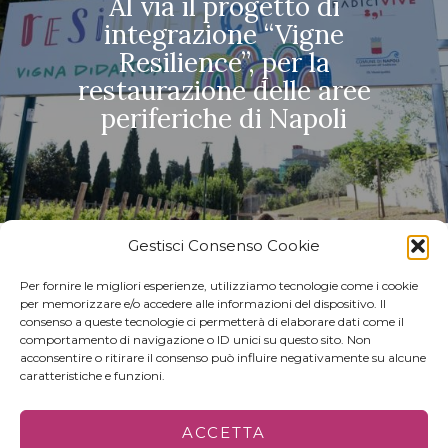
Al via il progetto di
integrazione “Vigne
Resilience”, per la
restaurazione delle aree
periferiche di Napoli
Gestisci Consenso Cookie
Per fornire le migliori esperienze, utilizziamo tecnologie come i cookie
per memorizzare e/o accedere alle informazioni del dispositivo. Il
consenso a queste tecnologie ci permetterà di elaborare dati come il
comportamento di navigazione o ID unici su questo sito. Non
acconsentire o ritirare il consenso può influire negativamente su alcune
caratteristiche e funzioni.
© 2022 - ALL RIGHTS RESERVED | C.F. 80000030645
ACCETTA