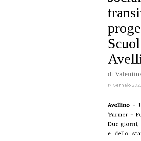
trans
proge
Scuol
Avell
di Valenti
17 Gennaio 202
Avellino
– U
‘Farmer – Fu
Due giorni, 
e dello sta