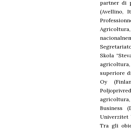
partner di 
(Avellino, 
Professionn
Agricoltura
nacionalne
Segretariato
Skola “Stev
agricoltura
superiore d
Oy (Finlan
Poljoprivre
agricoltura
Business (
Univerzitet
Tra gli obi