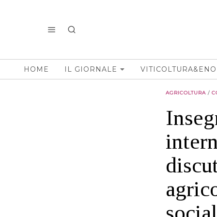
HOME
IL GIORNALE
VITICOLTURA&ENO
AGRICOLTURA
/
C
Inseg
intern
discut
agrico
social