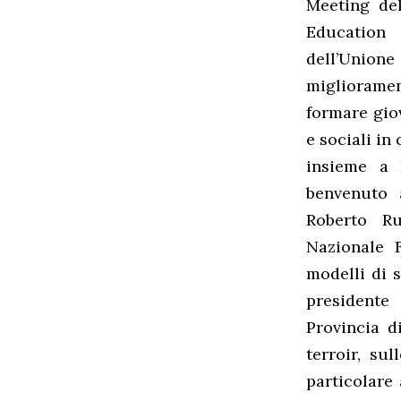
Meeting del
Education
dell’Union
migliorament
formare giov
e sociali in 
insieme a 
benvenuto a
Roberto Ru
Nazionale 
modelli di s
presidente 
Provincia d
terroir, su
particolare 