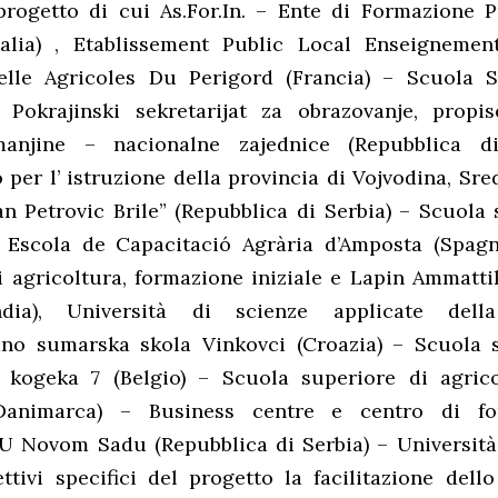
progetto di cui As.For.In. – Ente di Formazione P
Italia) , Etablissement Public Local Enseigneme
elle Agricoles Du Perigord (Francia) – Scuola 
, Pokrajinski sekretarijat za obrazovanje, propi
manjine – nacionalne zajednice (Repubblica di
 per l’ istruzione della provincia di Vojvodina, Sr
an Petrovic Brile” (Repubblica di Serbia) – Scuola 
, Escola de Capacitació Agrària d’Amposta (Spag
i agricoltura, formazione iniziale e Lapin Ammatt
dia), Università di scienze applicate dell
dno sumarska skola Vinkovci (Croazia) – Scuola 
, kogeka 7 (Belgio) – Scuola superiore di agric
Danimarca) – Business centre e centro di f
 U Novom Sadu (Repubblica di Serbia) – Università
ettivi specifici del progetto la facilitazione dell