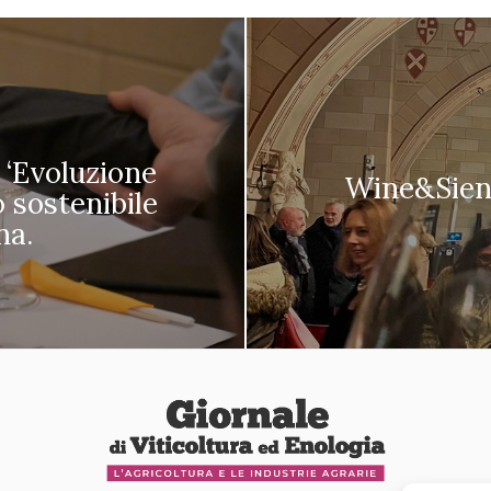
 ‘Evoluzione
Wine&Siena
o sostenibile
na.