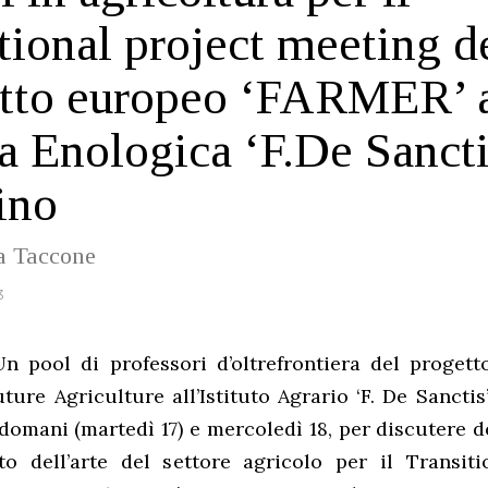
itional project meeting d
tto europeo ‘FARMER’ a
a Enologica ‘F.De Sancti
ino
na Taccone
3
n pool di professori d’oltrefrontiera del proget
ture Agriculture all’Istituto Agrario ‘F. De Sanctis’
domani (martedì 17) e mercoledì 18, per discutere d
to dell’arte del settore agricolo per il Transiti