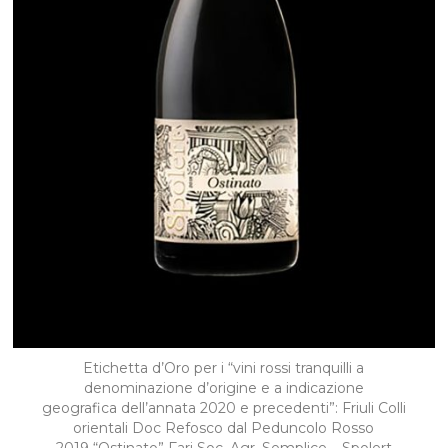
Etichetta d’Oro per i “vini rossi tranquilli a
denominazione d’origine e a indicazione
geografica dell’annata 2020 e precedenti”: Friuli Colli
orientali Doc Refosco dal Peduncolo Rosso