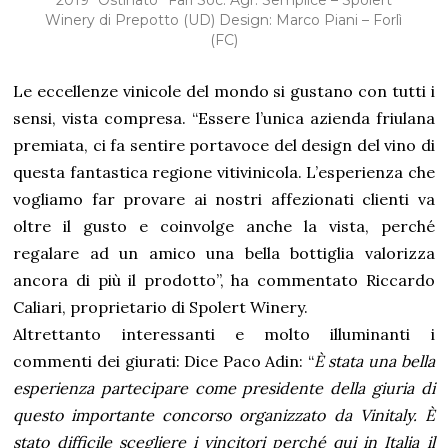
2019 “Ostinato” Fari Soc. Agr. Semplice – Spolert
Winery di Prepotto (UD) Design: Marco Piani – Forlì
(FC)
Le eccellenze vinicole del mondo si gustano con tutti i
sensi, vista compresa. “Essere l’unica azienda friulana
premiata, ci fa sentire portavoce del design del vino di
questa fantastica regione vitivinicola. L’esperienza che
vogliamo far provare ai nostri affezionati clienti va
oltre il gusto e coinvolge anche la vista, perché
regalare ad un amico una bella bottiglia valorizza
ancora di più il prodotto”, ha commentato Riccardo
Caliari, proprietario di Spolert Winery.
Altrettanto interessanti e molto illuminanti i
commenti dei giurati: Dice Paco Adin: “
È stata una bella
esperienza partecipare come presidente della giuria di
questo importante concorso organizzato da Vinitaly. È
stato difficile scegliere i vincitori perché qui in Italia il