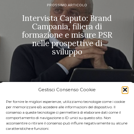
PROSSIMO ARTICOLO
Intervista Caputo: Brand
Campania, filiera di
formazione e misure PSR
nelle prospettive di
sviluppo
Gestisci Consenso Cookie
POTREBBERO INTERESSARTI
Per fornire le migliori esperienze, utilizziamo tecnologie come i cookie
Monserrato 1973, il
per memorizzare e/o accedere alle informazioni del dispositivo. Il
modello agricolo
consenso a queste tecnologie ci permetterà di elaborare dati come il
integrato nel Sannio
comportamento di navigazione o ID unici su questo sito. Non
tra viticoltura biologica
acconsentire o ritirare il consenso può influire negativamente su alcune
e recupero delle
caratteristiche e funzioni.
varietà locali