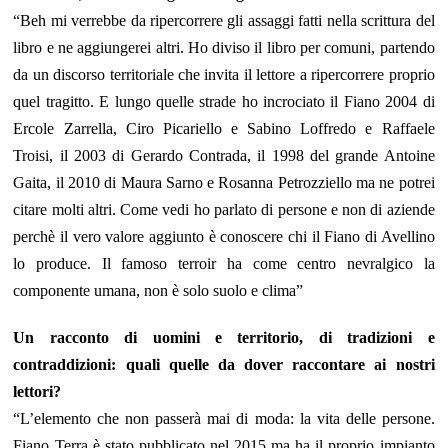
“Beh mi verrebbe da ripercorrere gli assaggi fatti nella scrittura del
libro e ne aggiungerei altri. Ho diviso il libro per comuni, partendo
da un discorso territoriale che invita il lettore a ripercorrere proprio
quel tragitto. E lungo quelle strade ho incrociato il Fiano 2004 di
Ercole Zarrella, Ciro Picariello e Sabino Loffredo e Raffaele
Troisi, il 2003 di Gerardo Contrada, il 1998 del grande Antoine
Gaita, il 2010 di Maura Sarno e Rosanna Petrozziello ma ne potrei
citare molti altri. Come vedi ho parlato di persone e non di aziende
perchè il vero valore aggiunto è conoscere chi il Fiano di Avellino
lo produce. Il famoso terroir ha come centro nevralgico la
componente umana, non è solo suolo e clima”
Un racconto di uomini e territorio, di tradizioni e
contraddizioni:
quali quelle da dover raccontare ai nostri
lettori?
“L’elemento che non passerà mai di moda: la vita delle persone.
Fiano Terra è stato pubblicato nel 2015 ma ha il proprio impianto