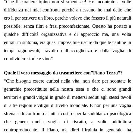
“Che il carattere irpino non si smentisce! Ho incontrato a volte
diffidenza nei miei confronti perchè a nessuno ho mai detto che
ero lì per scrivere un libro, perchè volevo che fossero il più naturali
possibile, senza filtri e frasi preconfezionate. Questo ha portato a
qualche difficoltà organizzativa e di approccio ma, una volta
entrati in sintonia, era quasi impossibile uscire da quelle cantine in
tempi ragionevoli, travolto dall’accoglienza e dalla voglia di
condividere storie e vino”
Quale il vero messaggio da trasmettere con”Fiano Terra”?
“Che bisogna essere curiosi nella vita, non dare per scontate le
gerarchie precostituite nella nostra testa e che ci sono grandi
territori e grandi vitigni in grado di mettersi seduti agli stessi tavoli
di altre regioni e vitigni di livello mondiale. E non per una voglia
sfrenata di confronto a tutti i costi o per la sudditanza psicologica
che genera quella voglia di riscatto, a volte addirittura
controproducente. Il Fiano, ma direi l’Irpinia in generale, ha