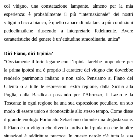
col vitigno, una constatazione lampante, almeno per la mia
esperienza: è probabilmente il più “internazionale” dei nostri
vitigni a bacca bianca, è quello capace di adattarsi a più condizioni
pedoclimatiche riuscendo a interpretarle fedelmente. Avere
caratteristiche del genere è un’attitudine straordinaria, unica”
Dici Fiano, dici Irpinia
?
“Ovviamente il forte legame con l’Irpinia farebbe propendere per
la prima ipotesi ma è proprio il carattere del vitigno che dovrebbe
renderlo patrimonio italiano e non solo. Pensiamo ai Fiano del
Cilento o a tutte le espressioni extra regione, dalla Sicilia alla
Puglia, dalla Basilicata passando per l’Abruzzo, il Lazio e la
Toscana: in ogni regione ha una sua espressione peculiare, un suo
modo di essere unico e riconoscibile allo stesso tempo. Come disse
il grande enologo Fortunato Sebastiano durante una degustazione:
il Fiano è un vitigno che diventa tardivo in Irpinia ma che in altre
situazioni è addirittura precoce. In queste parole c’è tutta la sua