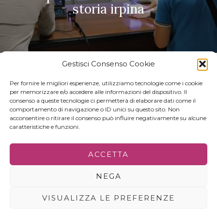
storia irpina
Gestisci Consenso Cookie
Per fornire le migliori esperienze, utilizziamo tecnologie come i cookie
per memorizzare e/o accedere alle informazioni del dispositivo. Il
consenso a queste tecnologie ci permetterà di elaborare dati come il
comportamento di navigazione o ID unici su questo sito. Non
acconsentire o ritirare il consenso può influire negativamente su alcune
caratteristiche e funzioni.
© 2022 - ALL RIGHTS RESERVED | C.F. 80000030645
ACCETTA
IL PROGETTO
PRIVACY POLICY
GERENZA&CONTATTI
NEGA
VISUALIZZA LE PREFERENZE