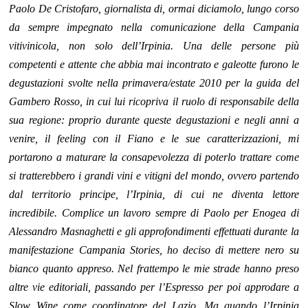
Paolo De Cristofaro, giornalista di, ormai diciamolo, lungo corso
da sempre impegnato nella comunicazione della Campania
vitivinicola, non solo dell’Irpinia. Una delle persone più
competenti e attente che abbia mai incontrato e galeotte furono le
degustazioni svolte nella primavera/estate 2010 per la guida del
Gambero Rosso, in cui lui ricopriva il ruolo di responsabile della
sua regione: proprio durante queste degustazioni e negli anni a
venire, il feeling con il Fiano e le sue caratterizzazioni, mi
portarono a maturare la consapevolezza di poterlo trattare come
si tratterebbero i grandi vini e vitigni del mondo, ovvero partendo
dal territorio principe, l’Irpinia, di cui ne diventa lettore
incredibile. Complice un lavoro sempre di Paolo per Enogea di
Alessandro Masnaghetti e gli approfondimenti effettuati durante la
manifestazione Campania Stories, ho deciso di mettere nero su
bianco quanto appreso. Nel frattempo le mie strade hanno preso
altre vie editoriali, passando per l’Espresso per poi approdare a
Slow Wine come coordinatore del Lazio. Ma quando l’Irpinia