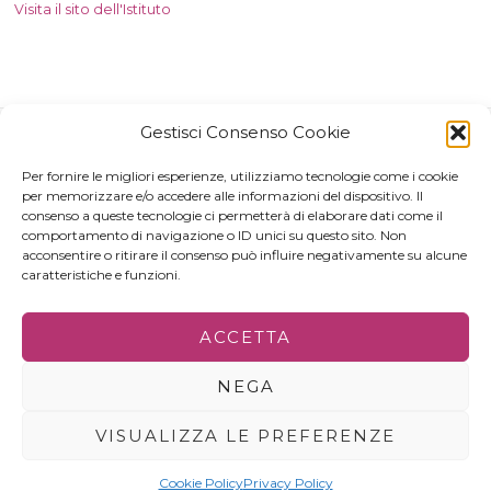
Visita il sito dell'Istituto
Gestisci Consenso Cookie
Per fornire le migliori esperienze, utilizziamo tecnologie come i cookie
per memorizzare e/o accedere alle informazioni del dispositivo. Il
consenso a queste tecnologie ci permetterà di elaborare dati come il
comportamento di navigazione o ID unici su questo sito. Non
acconsentire o ritirare il consenso può influire negativamente su alcune
caratteristiche e funzioni.
© 2022 - ALL RIGHTS RESERVED | C.F. 80000030645
ACCETTA
IL PROGETTO
PRIVACY POLICY
GERENZA&CONTATTI
NEGA
VISUALIZZA LE PREFERENZE
Cookie Policy
Privacy Policy