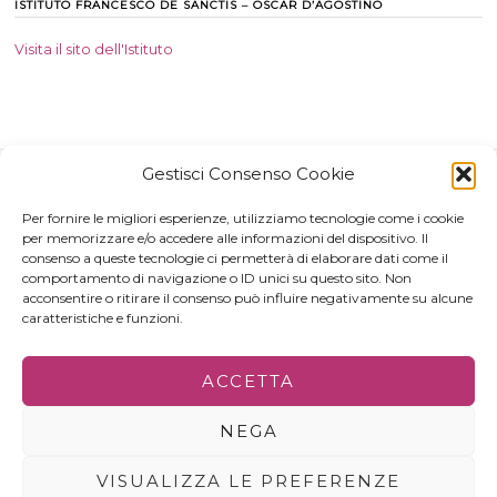
ISTITUTO FRANCESCO DE SANCTIS – OSCAR D’AGOSTINO
Visita il sito dell'Istituto
Gestisci Consenso Cookie
Per fornire le migliori esperienze, utilizziamo tecnologie come i cookie
per memorizzare e/o accedere alle informazioni del dispositivo. Il
consenso a queste tecnologie ci permetterà di elaborare dati come il
comportamento di navigazione o ID unici su questo sito. Non
acconsentire o ritirare il consenso può influire negativamente su alcune
caratteristiche e funzioni.
© 2022 - ALL RIGHTS RESERVED | C.F. 80000030645
ACCETTA
IL PROGETTO
PRIVACY POLICY
GERENZA&CONTATTI
NEGA
VISUALIZZA LE PREFERENZE