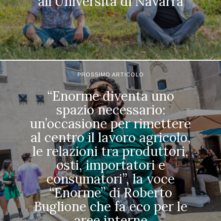
all’Università di Navarra
PROSSIMO ARTICOLO
“Enorme diventa uno
spazio necessario:
un’occasione per rimettere
al centro il lavoro agricolo,
le relazioni tra produttori,
osti, importatori e
consumatori”, la voce
“Enorme” di Roberto
Buglione che fa eco per le
aree interne