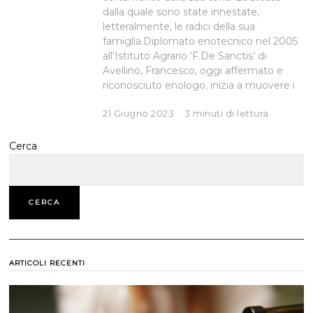
dalla quale sono state innestate,
letteralmente, le radici della sua
famiglia.Diplomato enotecnico nel 2005
all’Istituto Agrario ‘F.De Sanctis’ di
Avellino, Francesco, oggi affermato e
riconosciuto enologo, inizia a muovere i
21 Giugno 2023
3 minuti di lettura
Cerca
CERCA
ARTICOLI RECENTI