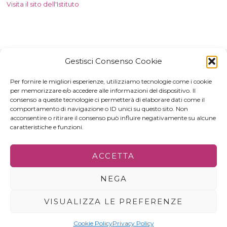
Visita il sito dell'Istituto
Gestisci Consenso Cookie
Per fornire le migliori esperienze, utilizziamo tecnologie come i cookie
per memorizzare e/o accedere alle informazioni del dispositivo. Il
consenso a queste tecnologie ci permetterà di elaborare dati come il
comportamento di navigazione o ID unici su questo sito. Non
acconsentire o ritirare il consenso può influire negativamente su alcune
caratteristiche e funzioni.
© 2022 - ALL RIGHTS RESERVED | C.F. 80000030645
ACCETTA
IL PROGETTO
PRIVACY POLICY
GERENZA&CONTATTI
NEGA
VISUALIZZA LE PREFERENZE
Cookie Policy
Privacy Policy