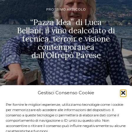
PROSSIMO ARTICOLO
“Pazza Idea” di Luca
Bellani, il vino dealcolato di
tecnica, terroir e visione
contemporanea
dall’Oltrepò Pavese
Gestisci Consenso Cookie
POTREBBERO INTERESSARTI
Per fornire le migliori esperienze, utilizziamo tecnologie come i cookie
per memorizzare e/o accedere alle informazioni del dispositivo. Il
Villa Raiano, il
consenso a queste tecnologie ci permetterà di elaborare dati come il
territorio come
comportamento di navigazione o ID unici su questo sito. Non
metodo produttivo
acconsentire o ritirare il consenso può influire negativamente su alcune
Nel cuore della Valle del
caratteristiche e funzioni.