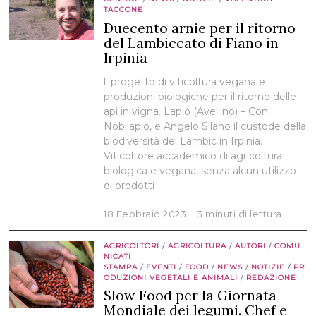
TACCONE
Duecento arnie per il ritorno
del Lambiccato di Fiano in
Irpinia
ll progetto di viticoltura vegana e
produzioni biologiche per il ritorno delle
api in vigna. Lapio (Avellino) – Con
Nobilapio, è Angelo Silano il custode della
biodiversità del Lambic in Irpinia.
Viticoltore accademico di agricoltura
biologica e vegana, senza alcun utilizzo
di prodotti
18 Febbraio 2023
3 minuti di lettura
AGRICOLTORI
/
AGRICOLTURA
/
AUTORI
/
COMU
NICATI
STAMPA
/
EVENTI
/
FOOD
/
NEWS
/
NOTIZIE
/
PR
ODUZIONI VEGETALI E ANIMALI
/
REDAZIONE
Slow Food per la Giornata
Mondiale dei legumi. Chef e