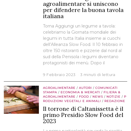
agroalimentare si uniscono
per difendere la buona tavola
italiana
Torna Aggiungi un legume a tavola:
celebriamo la Giornata mondiale dei
legumi in tutta Italia insieme ai cuochi
dell’Alleanza Slow Food. Il 10 febbraio in
oltre 150 ristoranti e pizzerie dal nord al
sud della Penisola i legumi diventano
protagonisti dei menù. Dopo il
9 Febbraio 2023
3 minuti di lettura
AGROALIMENTARE
/
AUTORI
/
COMUNICATI
STAMPA
/
ECONOMIA & MERCATI
/
FILIERA &
AGROALIMENTARE
/
FOOD
/
NEWS
/
NOTIZIE
/
P
RODUZIONI VEGETALI E ANIMALI
/
REDAZIONE
Il torrone di Caltanissetta è il
primo Presidio Slow Food del
2023