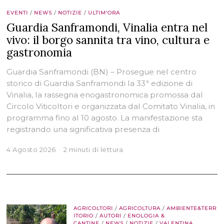
EVENTI
/
NEWS
/
NOTIZIE
/
ULTIM’ORA
Guardia Sanframondi, Vinalia entra nel
vivo: il borgo sannita tra vino, cultura e
gastronomia
Guardia Sanframondi (BN) – Prosegue nel centro
storico di Guardia Sanframondi la 33ª edizione di
Vinalia, la rassegna enogastronomica promossa dal
Circolo Viticoltori e organizzata dal Comitato Vinalia, in
programma fino al 10 agosto. La manifestazione sta
registrando una significativa presenza di
4 Agosto 2026
2 minuti di lettura
AGRICOLTORI
/
AGRICOLTURA
/
AMBIENTE&TERR
ITORIO
/
AUTORI
/
ENOLOGIA &
CANTINE
/
NEWS
/
NOTIZIE
/
VALENTINA