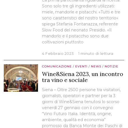
La prima particolarità riguarda la ricetta.
Sono solo tre gli ingredienti utilizzati:
miele, mandorle e pistacchi. «Tutti e tre
sono caratteristici del nostro territorio»
spiega Stefania Fontanazza, referente
Slow Food del neonato Presidio. «Il
mandorlo e il pistacchio sono due
coltivazioni piuttosto
4 Febbraio 2023
1 minuto di lettura
COMUNICAZIONE
/
EVENTI
/
NEWS
/
NOTIZIE
Wine&Siena 2023, un incontro
tra vino e sociale
Siena – Oltre 2500 persone tra visitatori,
giornalisti, operatori e partner per la 3
giorni di Wine&Siena tenutosi lo scorso
venerdì 27 gennaio con il convegno
“Vino Futuro Italia. Identità, origine,
ambiente, qualità ed economia”
promosso da Banca Monte dei Paschi di