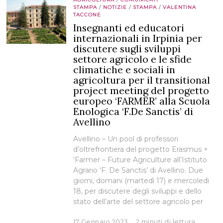
STAMPA
/
NOTIZIE
/
STAMPA
/
VALENTINA
TACCONE
Insegnanti ed educatori
internazionali in Irpinia per
discutere sugli sviluppi
settore agricolo e le sfide
climatiche e sociali in
agricoltura per il transitional
project meeting del progetto
europeo ‘FARMER’ alla Scuola
Enologica ‘F.De Sanctis’ di
Avellino
Avellino – Un pool di professori
d’oltrefrontiera del progetto Erasmus +
‘Farmer – Future Agriculture all’Istituto
Agrario ‘F. De Sanctis’ di Avellino. Due
giorni, domani (martedì 17) e mercoledì
18, per discutere degli sviluppi e dello
stato dell’arte del settore agricolo per
17 Gennaio 2023
2 minuti di lettura